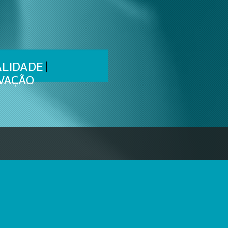
O ESPECIALIZADO
MELHORES PREÇO
ALIDADE
|
VAÇÃO