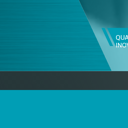
SERVIÇ
QU
INO