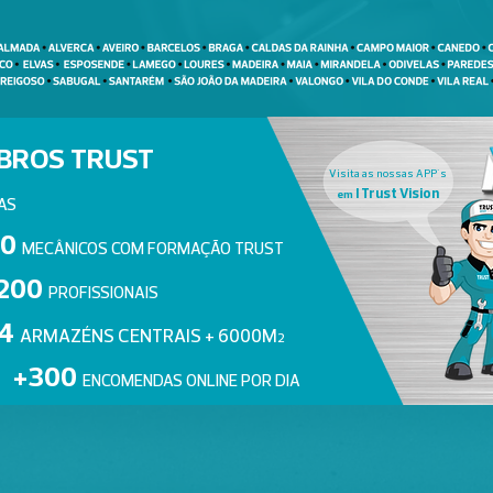
BROS TRUST
Visita as nossas APP´s
I Trust Vision
em
AS
50
MECÂNICOS COM FORMAÇÃO TRUST
00
PROFISSIONAIS
4
ARMAZÉNS CENTRAIS + 6000M
2
300
ENCOMENDAS ONLINE POR DIA