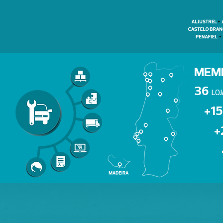
MEM
36
LOJ
+1
+2
+