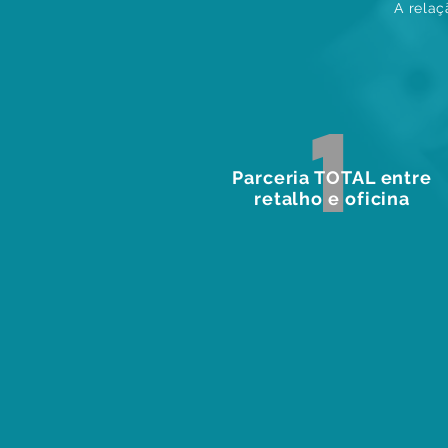
A relaç
1
Parceria TOTAL entre
retalho e oficina