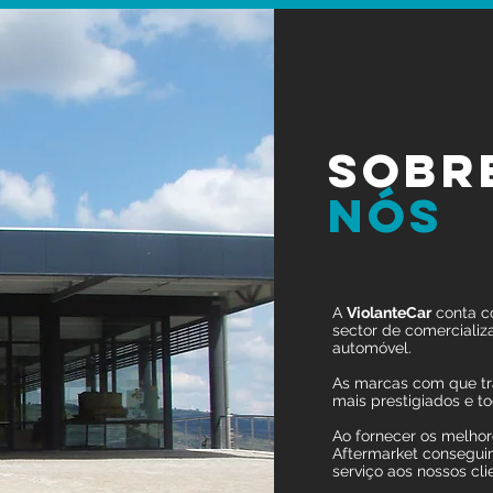
SOBR
NÓS
A
ViolanteCar
conta c
sector de comerciali
automóvel.
As marcas com que tr
mais prestigiados e t
Ao fornecer os melhor
Aftermarket consegui
serviço aos nossos cli