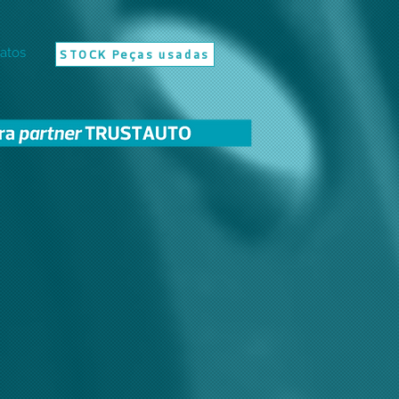
atos
STOCK Peças usadas
UIÇÃO RÁPIDA