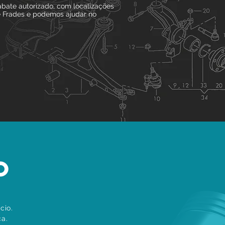
bate autorizado, com localizações
e Frades e podemos ajudar no
O
cio.
a.